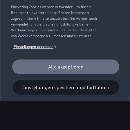
Marketing Cookies werden verwendet, um für die
Benutzer relevantere und auf deren Interessen
Zurück nach oben
zugeschnittene Inhalte anzubieten. Sie werden auch
verwendet, um die Erscheinungshäufigkeit einer
Modelle
Werbeanzeige zu begrenzen und um die Effektivität
von Werbekampagnen zu messen und zu steuern.
Kaufen & leasen
Einstellungen anpassen
Alle Modelle
Modelle vergleichen
Service & Zubehör
Neuwagensuche
Alle akzeptieren
Elektromodelle
Gebrauchtwagensuche
Support
Saisonale Angebote
Plug-in-Hybride
Einstellungen speichern und fortfahren
Gebrauchtwagen
Audi Services
Über Audi
Kundenservice
Finanzierung
Garantie
Händlersuche
Aktionen & Angebote
Unternehmen
Audi digital services
Audi Code
Geschäftskunden
Karriere
myAudi