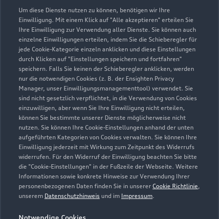
Verkauf
Um diese Dienste nutzen zu können, benötigen wir Ihre
Geschlossen
,
öffnet am
Montag 08:30
Einwilligung. Mit einem Klick auf "Alle akzeptieren" erteilen Sie
Ihre Einwilligung zur Verwendung aller Dienste. Sie können auch
einzelne Einwilligungen erteilen, indem Sie die Schieberegler für
Service
jede Cookie-Kategorie einzeln anklicken und diese Einstellungen
Geschlossen
,
öffnet am
Montag 07:30
durch Klicken auf "Einstellungen speichern und fortfahren"
speichern. Falls Sie keinen der Schieberegler anklicken, werden
nur die notwendigen Cookies (z. B. der Ensighten Privacy
Teile- & Zubehörverkauf
Manager, unser Einwilligungsmanagementtool) verwendet. Sie
Geschlossen
,
öffnet am
Montag 07:30
sind nicht gesetzlich verpflichtet, in die Verwendung von Cookies
einzuwilligen, aber wenn Sie Ihre Einwilligung nicht erteilen,
können Sie bestimmte unserer Dienste möglicherweise nicht
nutzen. Sie können Ihre Cookie-Einstellungen anhand der unten
aufgeführten Kategorien von Cookies verwalten. Sie können Ihre
Einwilligung jederzeit mit Wirkung zum Zeitpunkt des Widerrufs
widerrufen. Für den Widerruf der Einwilligung beachten Sie bitte
die "Cookie-Einstellungen" in der Fußzeile der Webseite. Weitere
Informationen sowie konkrete Hinweise zur Verwendung Ihrer
personenbezogenen Daten finden Sie in unserer
Cookie Richtlinie
,
unserem
Datenschutzhinweis
und im
Impressum
.
Notwendige Cookies