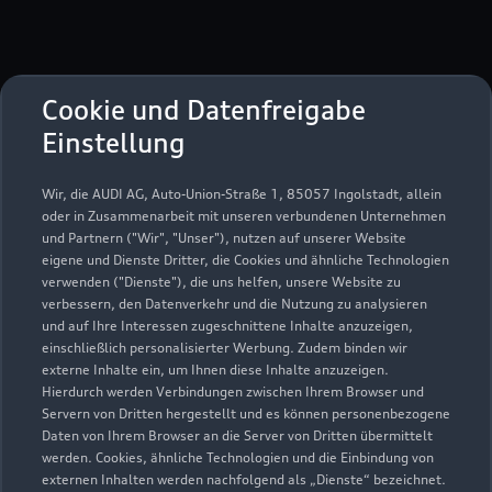
Cookie und Datenfreigabe
Rudolf-Diesel-Straße 11
Einstellung
52351 Düren
Wir, die AUDI AG, Auto-Union-Straße 1, 85057 Ingolstadt, allein
02421 5910200
oder in Zusammenarbeit mit unseren verbundenen Unternehmen
und Partnern ("Wir", "Unser"), nutzen auf unserer Website
eigene und Dienste Dritter, die Cookies und ähnliche Technologien
info@jacobs-dueren.de
verwenden ("Dienste"), die uns helfen, unsere Website zu
verbessern, den Datenverkehr und die Nutzung zu analysieren
Kontaktdaten herunterladen
und auf Ihre Interessen zugeschnittene Inhalte anzuzeigen,
einschließlich personalisierter Werbung. Zudem binden wir
externe Inhalte ein, um Ihnen diese Inhalte anzuzeigen.
Hierdurch werden Verbindungen zwischen Ihrem Browser und
Servern von Dritten hergestellt und es können personenbezogene
Öffnungszeiten
Daten von Ihrem Browser an die Server von Dritten übermittelt
werden. Cookies, ähnliche Technologien und die Einbindung von
externen Inhalten werden nachfolgend als „Dienste“ bezeichnet.